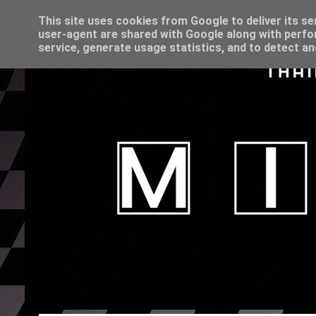
This site uses cookies from Google to deliver its se
user-agent are shared with Google along with perfo
service, generate usage statistics, and to detect a