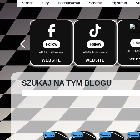
Strona
Gry
Podstawowa
Średnia
Egzamin
St
Fol
Follow
Follow
+0.1 fo
+8.1k followers
+6.4k followers
WEB
WEBSITE
WEBSITE
SZUKAJ NA TYM BLOGU
Games
Games
Games
Games