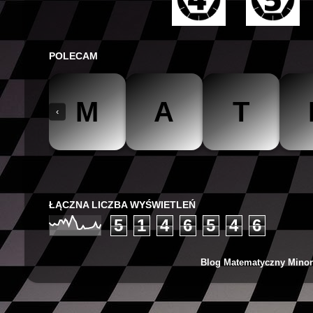
POLECAM
M
A
T
‹
The Mathteacher
Być matematykiem
Matemaks
ŁĄCZNA LICZBA WYŚWIETLEŃ
5
1
4
6
5
4
6
Blog Matematyczny Minor