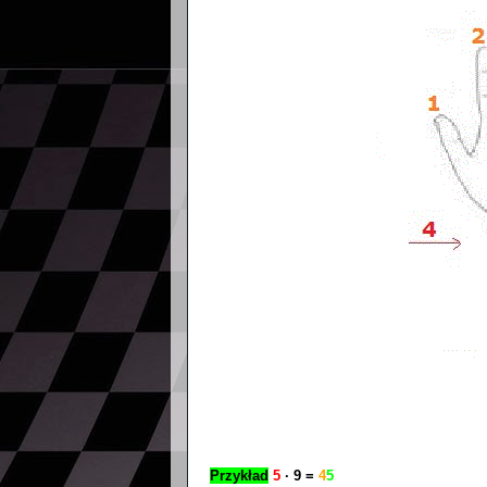
Przykład
5
∙ 9 =
4
5