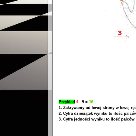
Przykład
4
∙ 9 =
3
6
1. Zakrywamy od lewej strony w lewej rę
2. Cyfra dziesiątek wyniku to ilość palc
3. Cyfra jedności wyniku to ilość palców