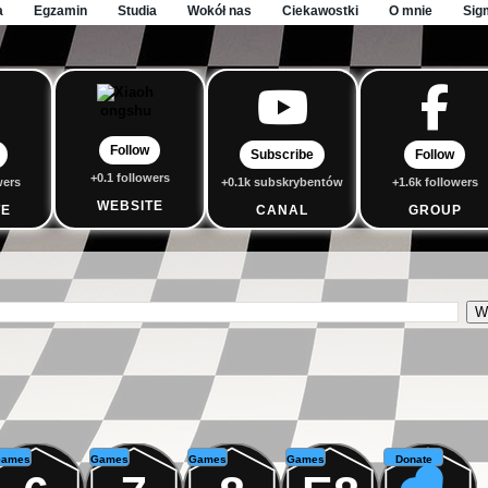
a
Egzamin
Studia
Wokół nas
Ciekawostki
O mnie
Sig
Follow
Subscribe
Follow
+0.1 followers
wers
+0.1k subskrybentów
+1.6k followers
WEBSITE
TE
CANAL
GROUP
ames
Games
Games
Games
Donate