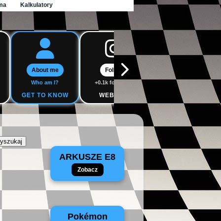
ma
Kalkulatory
About me
Follow
Follow
Who am I?
+0.1k followers
+0.1k followers
GET TO KNOW
WEBSITE
WEBSITE
ARKUSZE E8
Zobacz
Pokémon