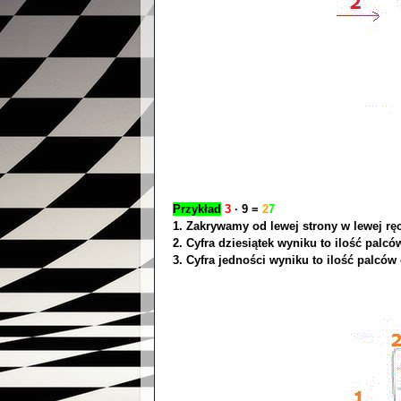
Przykład
3
∙ 9 =
2
7
1. Zakrywamy od lewej strony w lewej rę
2. Cyfra dziesiątek wyniku to ilość palc
3. Cyfra jedności wyniku to ilość palców