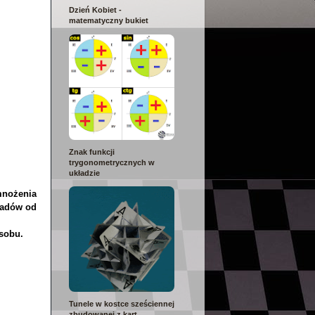
Dzień Kobiet -
matematyczny bukiet
Znak funkcji
trygonometrycznych w
układzie
mnożenia
ładów od
posobu.
Tunele w kostce sześciennej
zbudowanej z kart