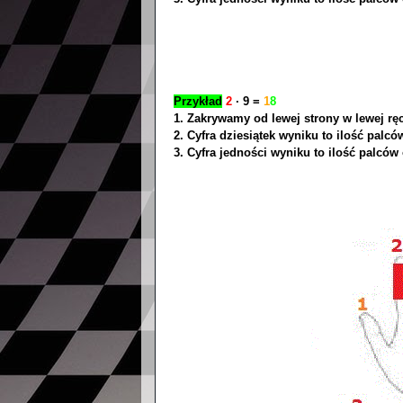
Przykład
2
∙ 9 =
1
8
1. Zakrywamy od lewej strony w lewej rę
2. Cyfra dziesiątek wyniku to ilość palc
3. Cyfra jedności wyniku to ilość palców