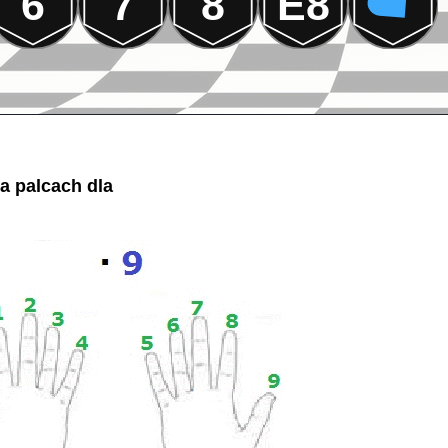
6
7
8
E8
a palcach dla