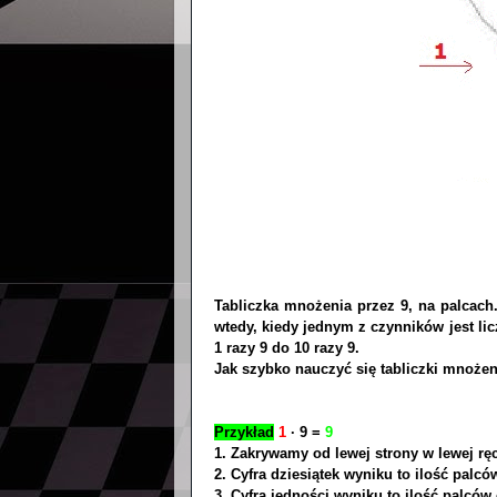
Tabliczka mnożenia przez 9, na palcac
wtedy, kiedy jednym z czynników jest li
1 razy 9 do 10 razy 9.
Jak szybko nauczyć się tabliczki mnoż
Przykład
1
∙ 9 =
9
1. Zakrywamy od lewej strony w lewej rę
2. Cyfra dziesiątek wyniku to ilość palc
3. Cyfra jedności wyniku to ilość palców