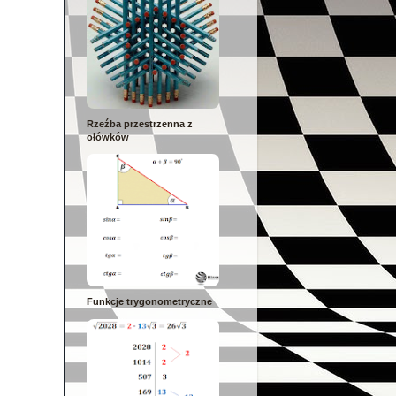
Rzeźba przestrzenna z
ołówków
Funkcje trygonometryczne