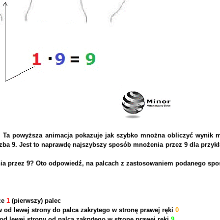
h. Ta powyższa animacja pokazuje jak szybko mnożna obliczyć wynik 
czba 9. Jest to naprawdę najszybszy sposób mnożenia przez 9 dla przyk
enia przez 9? Oto odpowiedź, na palcach z zastosowaniem podanego s
ce
1
(pierwszy) palec
ów od lewej strony do palca zakrytego w stronę prawej ręki
0
 od lewej strony od palca zakrytego w stronę prawej ręki
9