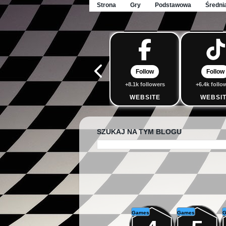
Strona
Gry
Podstawowa
Średni
Follow
Follow
+8.1k followers
+6.4k follo
WEBSITE
WEBSI
SZUKAJ NA TYM BLOGU
Games
Games
G