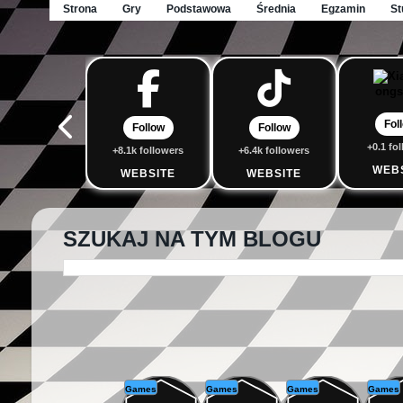
Strona
Gry
Podstawowa
Średnia
Egzamin
St
Fol
Follow
Follow
+0.1 fo
+8.1k followers
+6.4k followers
WEB
WEBSITE
WEBSITE
SZUKAJ NA TYM BLOGU
Games
Games
Games
Games