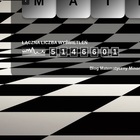
M
A
T
‹
The Mathteacher
Być matematykiem
Matemaks
ŁĄCZNA LICZBA WYŚWIETLEŃ
5
1
4
6
6
0
1
Blog Matematyczny Minor