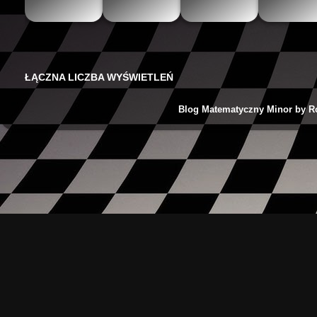
The Mathteacher
Być matematykiem
Matemaks
Oblic
ŁĄCZNA LICZBA WYŚWIETLEŃ
Blog Matematyczny Minor by R