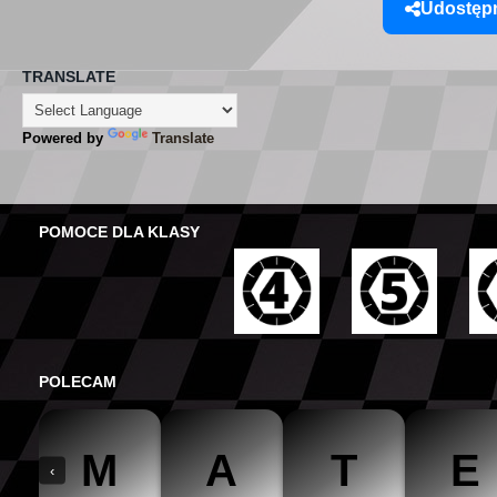
Udostępn
TRANSLATE
Powered by
Translate
POMOCE DLA KLASY
POLECAM
M
A
T
E
‹