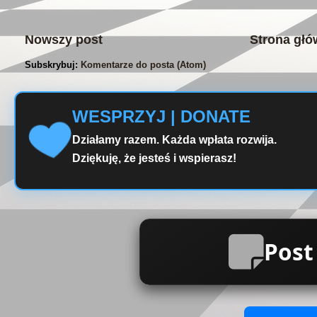
Nowszy post
Strona gł
Subskrybuj:
Komentarze do posta (Atom)
WESPRZYJ | DONATE
Działamy razem. Każda wpłata rozwija.
Dziękuję, że jesteś i wspierasz!
Post