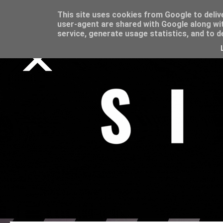
This site uses cookies from Google to delive
user-agent are shared with Google along wi
service, generate usage statistics, and to 