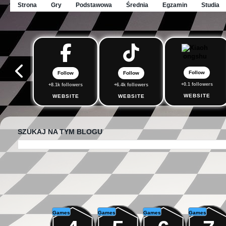
Strona
Gry
Podstawowa
Średnia
Egzamin
Studia
Follow
Follow
Follow
+0.1 followers
+8.1k followers
+6.4k followers
WEBSITE
WEBSITE
WEBSITE
SZUKAJ NA TYM BLOGU
Games
Games
Games
Games