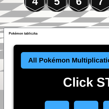
4
5
6
7
Pokémon tabliczka
All Pokémon Multiplicat
Click 