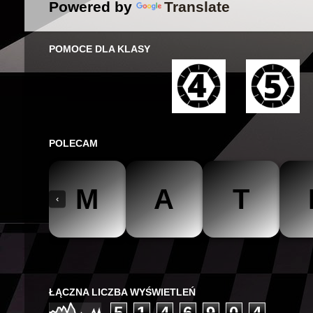
Powered by
Translate
POMOCE DLA KLASY
POLECAM
M
A
T
‹
The Mathteacher
Być matematykiem
Matemaks
ŁĄCZNA LICZBA WYŚWIETLEŃ
5
1
4
6
9
0
4