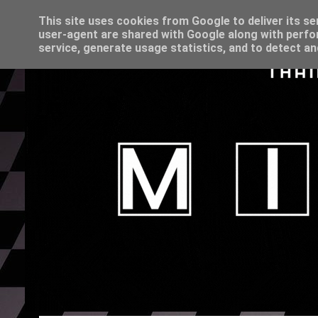
This site uses cookies from Google to deliver its se
user-agent are shared with Google along with perfo
service, generate usage statistics, and to detect a