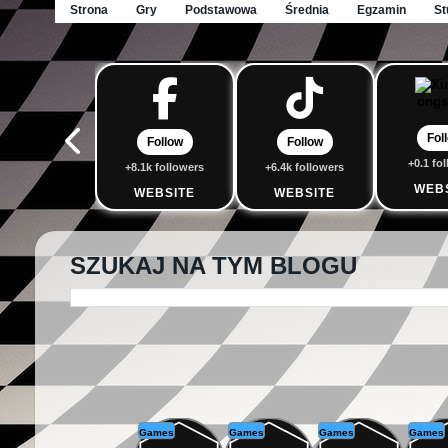
Strona
Gry
Podstawowa
Średnia
Egzamin
St
Fol
Follow
Follow
+0.1 fo
+8.1k followers
+6.4k followers
WEB
WEBSITE
WEBSITE
SZUKAJ NA TYM BLOGU
Games
Games
Games
Games