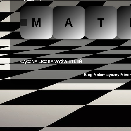
M
A
T
‹
The Mathteacher
Być matematykiem
Matemaks
ŁĄCZNA LICZBA WYŚWIETLEŃ
Blog Matematyczny Minor