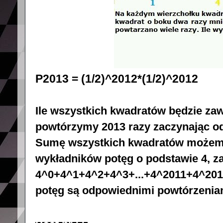
P2013 = (1/2)^2012*(1/2)^2012
Ile wszystkich kwadratów będzie zawi
powtórzymy 2013 razy zaczynając o
Sumę wszystkich kwadratów możemy 
wykładników potęg o podstawie 4, 
4^0+4^1+4^2+4^3+...+4^2011+4^2012
potęg są odpowiednimi powtórzeniami 0