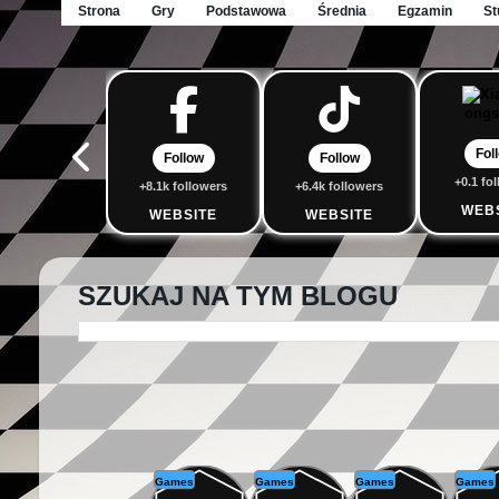
Strona
Gry
Podstawowa
Średnia
Egzamin
St
Fol
Follow
Follow
+0.1 fo
+8.1k followers
+6.4k followers
WEB
WEBSITE
WEBSITE
SZUKAJ NA TYM BLOGU
Games
Games
Games
Games