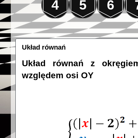
4
5
6
Układ równań
Układ równań z okręgie
względem osi OY