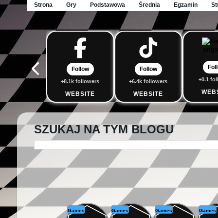
Strona
Gry
Podstawowa
Średnia
Egzamin
St
Fol
Follow
Follow
+0.1 fo
+8.1k followers
+6.4k followers
WEB
WEBSITE
WEBSITE
SZUKAJ NA TYM BLOGU
Games
Games
Games
Games