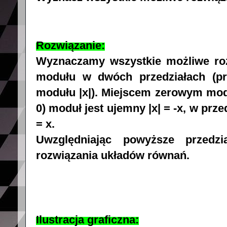
Rozwiązanie:
Wyznaczamy wszystkie możliwe ro
modułu w dwóch przedziałach (pr
modułu |x|). Miejscem zerowym modu
0) moduł jest ujemny |x| = -x, w prze
= x.
Uwzględniając powyższe przed
rozwiązania układów równań.
Ilustracja graficzna: