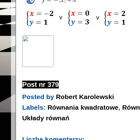
Post nr 379
Posted by
Robert Karolewski
Labels:
Równania kwadratowe
,
Równ
Układy równań
Liczba komentarzy: