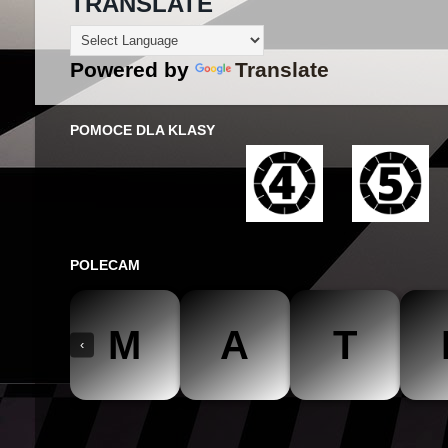
TRANSLATE
Powered by
Translate
POMOCE DLA KLASY
POLECAM
M
A
T
‹
The Mathteacher
Być matematykiem
Matemaks