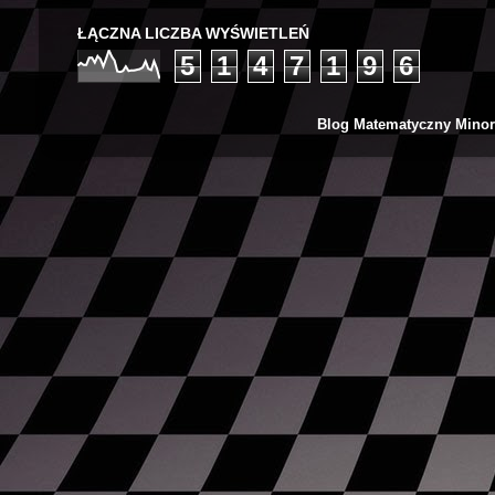
ŁĄCZNA LICZBA WYŚWIETLEŃ
5
1
4
7
1
9
6
Blog Matematyczny Minor