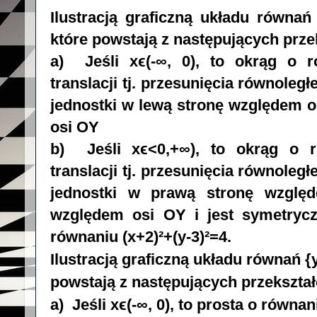
Ilustracją graficzną układu równań {
które powstają z następujących prz
a) Jeśli x
ϵ
(-∞, 0), to okrąg o r
translacji tj. przesunięcia równoleg
jednostki w lewą stronę względem o
osi OY
b) Jeśli x
ϵ
<0,+
∞
), to okrąg o r
translacji tj. przesunięcia równoleg
jednostki w prawą stronę wzglę
względem osi OY i jest symetry
równaniu (x+2)²+(y-3)²=4.
Ilustracją graficzną układu równań {y
powstają z następujących przekszta
a) Jeśli x
ϵ
(-∞, 0), to prosta o równani