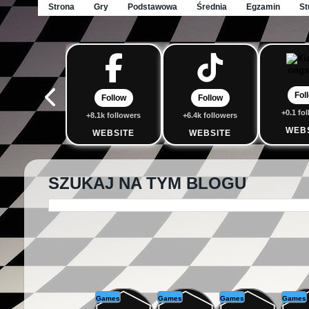
Strona
Gry
Podstawowa
Średnia
Egzamin
St
Fol
Follow
Follow
+0.1 fo
+8.1k followers
+6.4k followers
WEB
WEBSITE
WEBSITE
SZUKAJ NA TYM BLOGU
Games
Games
Games
Games