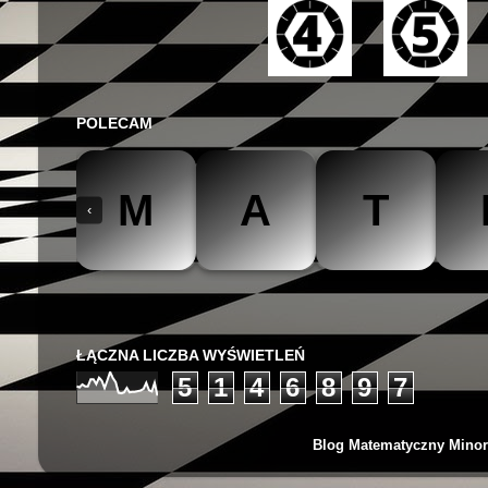
POLECAM
M
A
T
‹
The Mathteacher
Być matematykiem
Matemaks
ŁĄCZNA LICZBA WYŚWIETLEŃ
5
1
4
6
8
9
7
Blog Matematyczny Minor