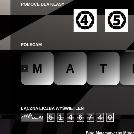
POMOCE DLA KLASY
POLECAM
M
A
T
‹
The Mathteacher
Być matematykiem
Matemaks
ŁĄCZNA LICZBA WYŚWIETLEŃ
5
1
4
6
7
4
0
Blog Matematyczny Minor