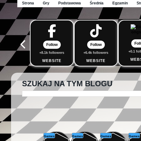
Strona
Gry
Podstawowa
Średnia
Egzamin
St
Fol
Follow
Follow
+0.1 fo
+8.1k followers
+6.4k followers
WEB
WEBSITE
WEBSITE
SZUKAJ NA TYM BLOGU
Games
Games
Games
Games