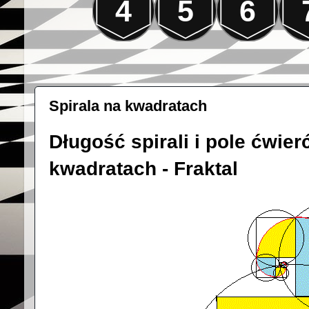
4
5
6
Spirala na kwadratach
Długość spirali i pole ćwie
kwadratach - Fraktal