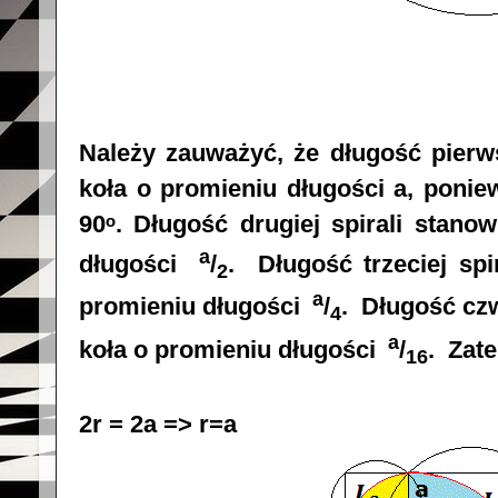
Należy zauważyć, że długość pierws
koła o promieniu długości a, poni
90ᵒ. Długość drugiej spirali stano
a
długości
/
. Długość trzeciej spi
2
a
promieniu długości
/
. Długość czw
4
a
koła o promieniu długości
/
. Zat
16
2r = 2a => r=a