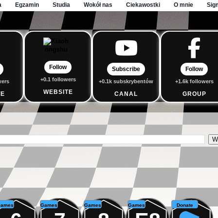
a
Egzamin
Studia
Wokół nas
Ciekawostki
O mnie
Sig
Follow
Subscribe
Follow
+0.1 followers
wers
+0.1k subskrybentów
+1.6k followers
WEBSITE
TE
CANAL
GROUP
ames
Games
Games
Games
Donate