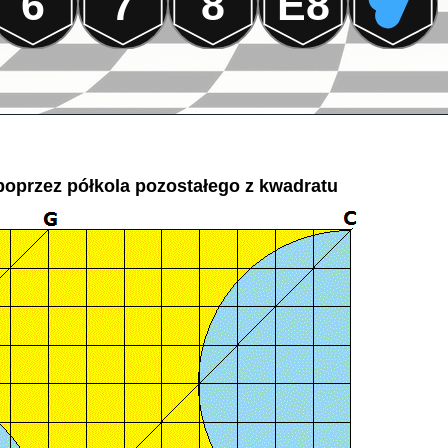
6
7
8
E8
oprzez półkola pozostałego z kwadratu