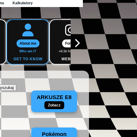
ma
Kalkulatory
About me
Follow
Follow
Who am I?
+0.1k followers
+0.1k followers
GET TO KNOW
WEBSITE
WEBSITE
ARKUSZE E8
Zobacz
Pokémon