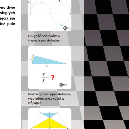
ono dwie
iwległych
ęcia się
icz pole
Długość odcinków w
trapezie prostokątnym
Podział przeciwprostokątnej
względem wysokości w
trójkącie