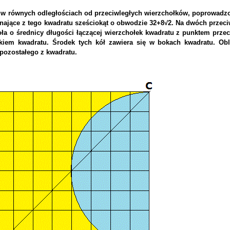
, w równych odległościach od przeciwległych wierzchołków, poprowadz
cinające z tego kwadratu sześciokąt o obwodzie 32+8√2. Na dwóch przec
 o średnicy długości łączącej wierzchołek kwadratu z punktem przeci
okiem kwadratu. Środek tych kół zawiera się w bokach kwadratu. Obl
pozostałego z kwadratu.