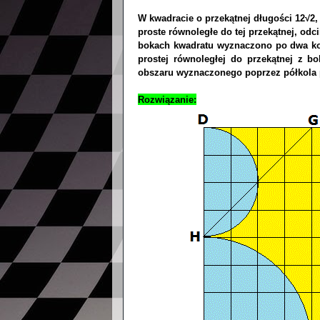
W kwadracie o przekątnej długości 12√2
proste równoległe do tej przekątnej, od
bokach kwadratu wyznaczono po dwa koła
prostej równoległej do przekątnej z b
obszaru wyznaczonego poprzez półkola 
Rozwiązanie: