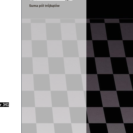
Suma pól trójkątów
r 341