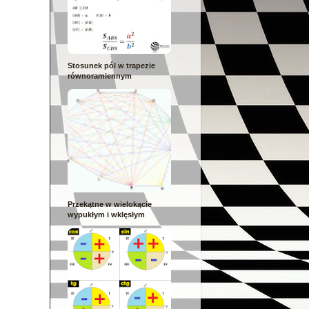
Stosunek pól w trapezie
równoramiennym
Przekątne w wielokącie
wypukłym i wklęsłym