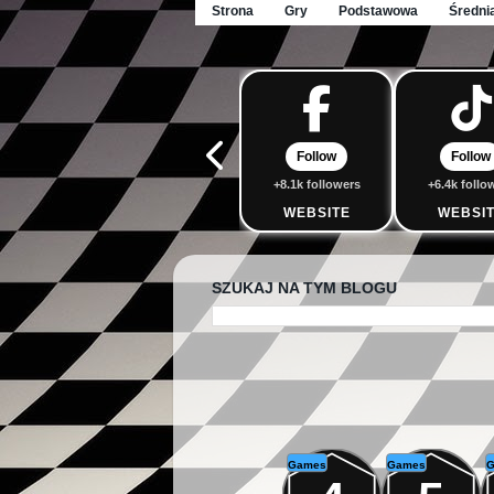
Strona
Gry
Podstawowa
Średni
Follow
Follow
+8.1k followers
+6.4k follo
WEBSITE
WEBSI
SZUKAJ NA TYM BLOGU
Games
Games
G