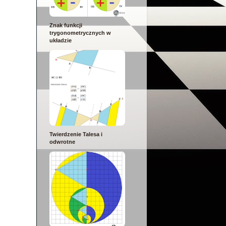
Znak funkcji
trygonometrycznych w
układzie
Twierdzenie Talesa i
odwrotne