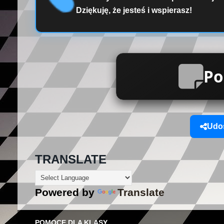
Dziękuję, że jesteś i wspierasz!
Po
Udos
TRANSLATE
Powered by
Translate
POMOCE DLA KLASY