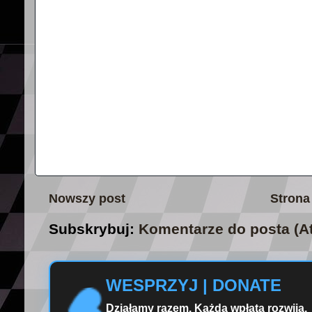
Nowszy post
Strona
Subskrybuj:
Komentarze do posta (A
WESPRZYJ | DONATE
Działamy razem. Każda wpłata rozwija.