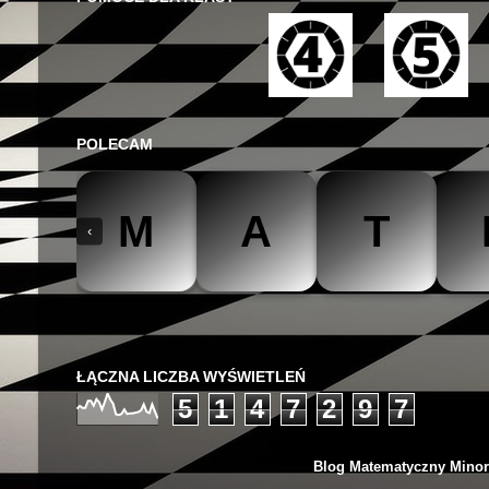
POLECAM
M
A
T
‹
The Mathteacher
Być matematykiem
Matemaks
ŁĄCZNA LICZBA WYŚWIETLEŃ
5
1
4
7
2
9
7
Blog Matematyczny Minor