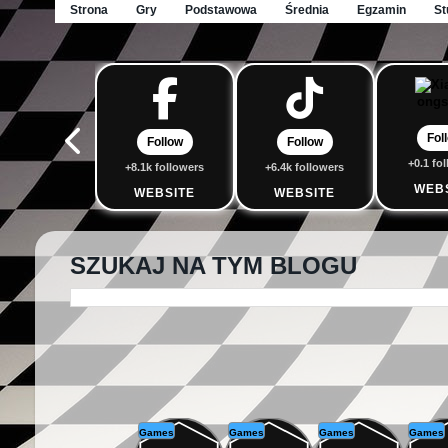
Strona
Gry
Podstawowa
Średnia
Egzamin
St
Fol
Follow
Follow
+0.1 fo
+8.1k followers
+6.4k followers
WEB
WEBSITE
WEBSITE
SZUKAJ NA TYM BLOGU
Games
Games
Games
Games