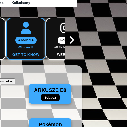
ma
Kalkulatory
About me
Follow
Follow
Who am I?
+0.1k followers
+0.1k followers
GET TO KNOW
WEBSITE
WEBSITE
ARKUSZE E8
Zobacz
Pokémon