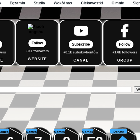
a
Egzamin
Studia
Wokół nas
Ciekawostki
O mnie
Sig
Follow
Subscribe
Follow
+0.1 followers
wers
+0.1k subskrybentów
+1.6k followers
WEBSITE
TE
CANAL
GROUP
ames
Games
Games
Games
Donate