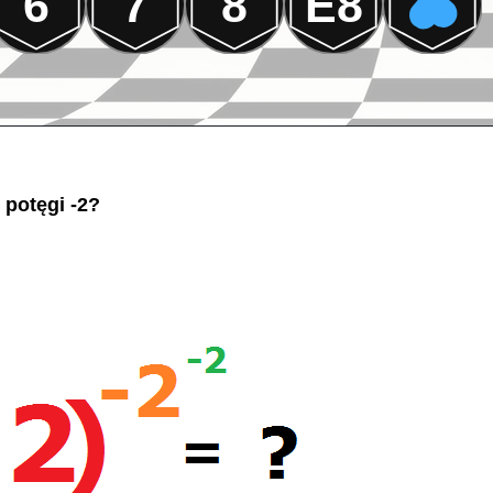
6
7
8
E8
o potęgi -2?