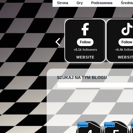
Strona
Gry
Podstawowa
Średni
Follow
Follow
+8.1k followers
+6.4k follo
WEBSITE
WEBSI
SZUKAJ NA TYM BLOGU
Games
Games
G