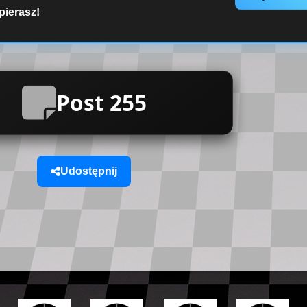
pierasz!
Post 255
Udostępnij