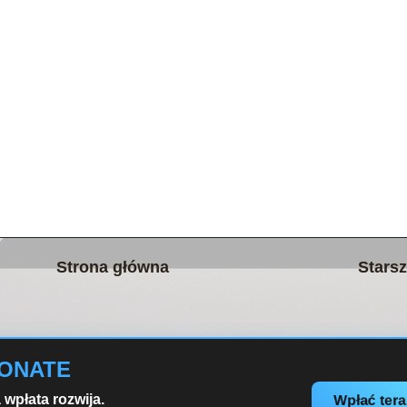
Strona główna
Starsz
DONATE
wpłata rozwija.
Wpłać ter