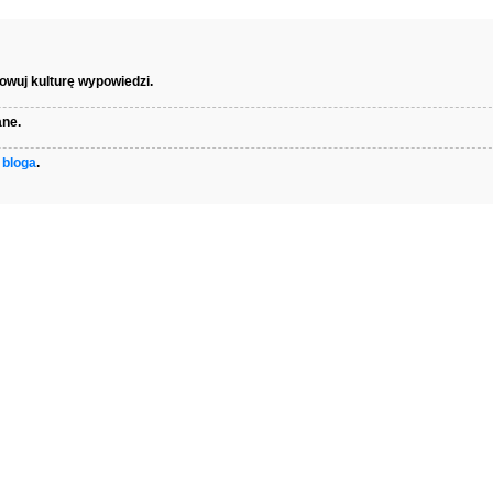
wuj kulturę wypowiedzi.
ane.
 bloga
.