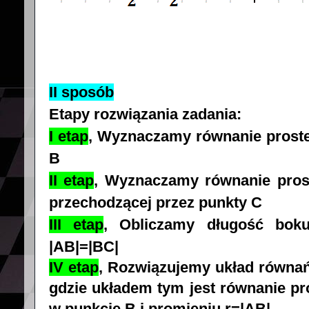
II sposób
Etapy rozwiązania zadania:
I etap
, Wyznaczamy równanie proste
B
II etap
,
Wyznaczamy równanie prost
przechodzącej przez punkty C
III etap
, Obliczamy długość boku
|AB|=|BC|
IV etap
, Rozwiązujemy układ równa
gdzie układem tym jest równanie pr
w punkcie B i promieniu r=|AB|