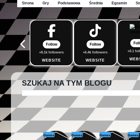
Strona
Gry
Podstawowa
Średnia
Egzamin
St
Fol
Follow
Follow
+0.1 fo
+8.1k followers
+6.4k followers
WEB
WEBSITE
WEBSITE
SZUKAJ NA TYM BLOGU
Games
Games
Games
Games