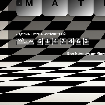
M
A
T
‹
The Mathteacher
Być matematykiem
Matemaks
ŁĄCZNA LICZBA WYŚWIETLEŃ
5
1
4
7
4
6
3
Blog Matematyczny Minor