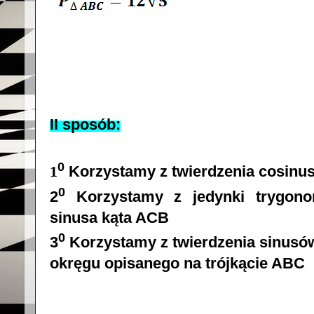
II sposób:
0
1
Korzystamy z twierdzenia cosinu
0
2
Korzystamy z jedynki trygono
sinusa kąta ACB
0
3
Korzystamy z twierdzenia sinusó
okręgu opisanego na trójkącie ABC