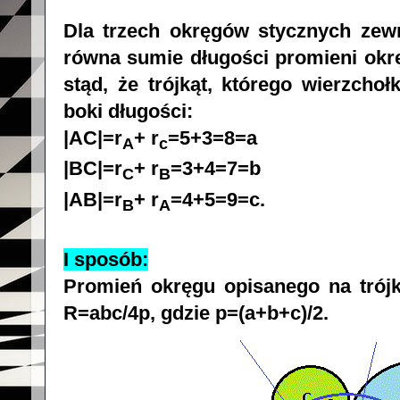
Dla trzech okręgów stycznych zewn
równa sumie długości promieni okręg
stąd, że trójkąt, którego wierzch
boki długości:
|AC|=
r
+ r
=5+3=8=a
A
c
|BC|=
r
+ r
=3+4=7=b
C
B
|AB|=r
+ r
=4+5=9=c.
B
A
I sposób:
Promień okręgu opisanego na trój
R=abc/4p, gdzie p=(a+b+c)/2.