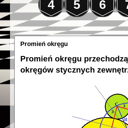
4
5
6
Promień okręgu
Promień okręgu przechodząc
okręgów stycznych zewnętr