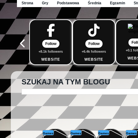
Strona
Gry
Podstawowa
Średnia
Egzamin
St
Fol
Follow
Follow
+0.1 fo
+8.1k followers
+6.4k followers
WEB
WEBSITE
WEBSITE
SZUKAJ NA TYM BLOGU
Games
Games
Games
Games