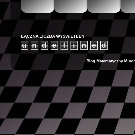
The Mathteacher
Być matematykiem
Matemaks
ŁĄCZNA LICZBA WYŚWIETLEŃ
u
n
d
e
f
i
n
e
d
Blog Matematyczny Minor