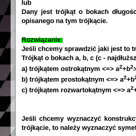
lub
Dany jest trójkąt o bokach długoś
opisanego na tym trójkącie.
Rozwiązanie:
Jeśli chcemy sprawdzić jaki jest to t
Trójkąt o bokach a, b, c (c - najdłuższ
2
2
a) trójkątem ostrokątnym <=>
a
+b
2
b) trójkątem prostokątnym <=>
a
+b
2
c) trójkątem rozwartokątnym <=>
a
Jeśli chcemy wyznaczyć konstrukc
trójkącie, to należy wyznaczyć syme